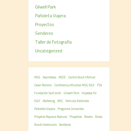
Gilwell Park
Pañoleta Viajera
Proyectos
Senderos
Taller de Fotografía
Uncategorized
AISG
Asambleas
ASDE
Centro Scout L’Almud
Cesar Romero
Conferencia Mundial AISG ISGF
FSV
Fundación Sant Jordi
Gilwell Park
Impeesa XV
ISGF
Mafeking
MSC
Patrulla Elefantes
Pañoleta Viajera
Programa Cervantes
Proyecto Riqueza Natural
Proyectos
Rovers
Rutas
Scouts Valencians
Senderos