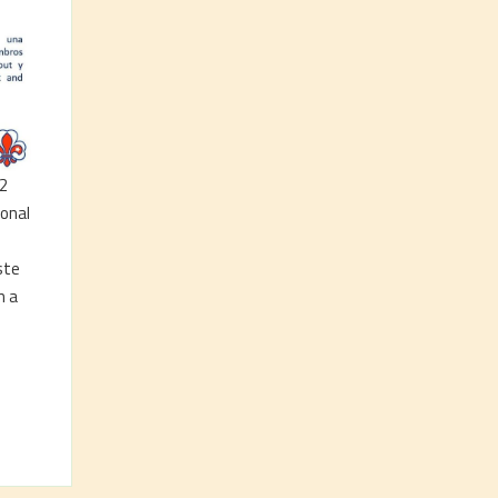
12
ional
ste
n a