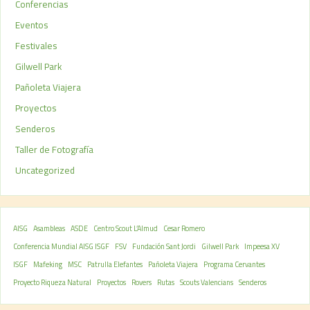
Conferencias
Eventos
Festivales
Gilwell Park
Pañoleta Viajera
Proyectos
Senderos
Taller de Fotografía
Uncategorized
AISG
Asambleas
ASDE
Centro Scout L’Almud
Cesar Romero
Conferencia Mundial AISG ISGF
FSV
Fundación Sant Jordi
Gilwell Park
Impeesa XV
ISGF
Mafeking
MSC
Patrulla Elefantes
Pañoleta Viajera
Programa Cervantes
Proyecto Riqueza Natural
Proyectos
Rovers
Rutas
Scouts Valencians
Senderos