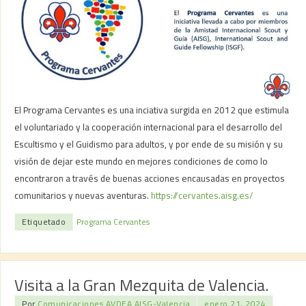
Excursión de AVDEA al Centro Scout L’Almud de la Fundación Sant Jordi
@fundaciosantjordi
en Picassent. Recorrimos el campo, bosque y la
casa cueva y recibimos detalles de las actividades Scouts diurnas y
servicio que se pueden realizar actualmente mientras se prepara el
centro para futuras acampadas de fin de semana. Cerca está el monte
L’Almud para caminatas.
#avdea_servicio
#avdea_proyectos
El Programa Cervantes es una inciativa surgida en 2012 que estimula
#avdea_formación
el voluntariado y la cooperación internacional para el desarrollo del
Escultismo y el Guidismo para adultos, y por ende de su misión y su
Etiquetado
Centro Scout L’Almud
,
Fundación Sant Jordi
visión de dejar este mundo en mejores condiciones de como lo
encontraron a través de buenas acciones encausadas en proyectos
comunitarios y nuevas aventuras.
https://cervantes.aisg.es/
Etiquetado
Programa Cervantes
Visita a la Gran Mezquita de Valencia.
Por
Comunicaciones AVDEA AISG-Valencia
enero 21, 2024