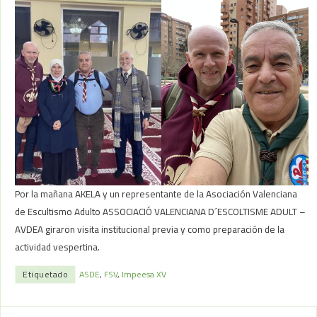
Buscar
Reciente
Primer taller de fotografía AVDEA
Proyecto Riqueza Natural Au presentado en Conferencia Internacional
de AISG – ISGF en Granada.
Festival de la Canción de Scouts Valencians en Elche.
Festival de la Canción Scout del Moviment Escolta de Valencia.
Conferencia sobre Emociones y su Manejo. Conferencia dictada por el
Por la mañana AKELA y un representante de la Asociación Valenciana
Scouter César Romero.
de Escultismo Adulto ASSOCIACIÓ VALENCIANA D´ESCOLTISME ADULT –
AVDEA giraron visita institucional previa y como preparación de la
actividad vespertina.
Anuncios
Etiquetado
ASDE
,
FSV
,
Impeesa XV
Asambleas
Ceremonias