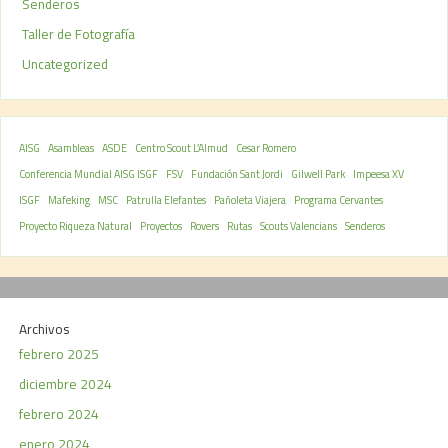
Senderos
Taller de Fotografía
Uncategorized
AISG
Asambleas
ASDE
Centro Scout L’Almud
Cesar Romero
Conferencia Mundial AISG ISGF
FSV
Fundación Sant Jordi
Gilwell Park
Impeesa XV
ISGF
Mafeking
MSC
Patrulla Elefantes
Pañoleta Viajera
Programa Cervantes
Proyecto Riqueza Natural
Proyectos
Rovers
Rutas
Scouts Valencians
Senderos
Archivos
febrero 2025
diciembre 2024
febrero 2024
enero 2024