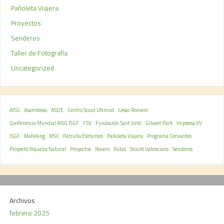
Pañoleta Viajera
Proyectos
Senderos
Taller de Fotografía
Uncategorized
AISG
Asambleas
ASDE
Centro Scout L’Almud
Cesar Romero
Conferencia Mundial AISG ISGF
FSV
Fundación Sant Jordi
Gilwell Park
Impeesa XV
ISGF
Mafeking
MSC
Patrulla Elefantes
Pañoleta Viajera
Programa Cervantes
Proyecto Riqueza Natural
Proyectos
Rovers
Rutas
Scouts Valencians
Senderos
Archivos
febrero 2025