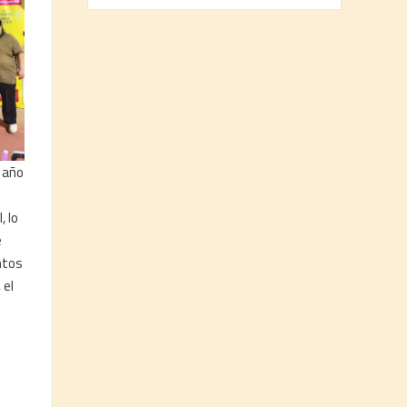
e año
, lo
e
ntos
 el