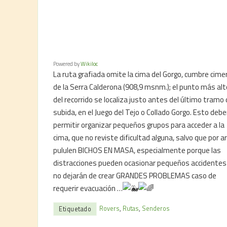
Powered by
Wikiloc
La ruta grafiada omite la cima del Gorgo, cumbre cime
de la Serra Calderona (908,9 msnm.); el punto más alt
del recorrido se localiza justo antes del último tramo
subida, en el Juego del Tejo o Collado Gorgo. Esto debe
permitir organizar pequeños grupos para acceder a la
cima, que no reviste dificultad alguna, salvo que por ar
pululen BICHOS EN MASA, especialmente porque las
distracciones pueden ocasionar pequeños accidentes
no dejarán de crear GRANDES PROBLEMAS caso de
requerir evacuación …
Rovers
,
Rutas
,
Senderos
Etiquetado