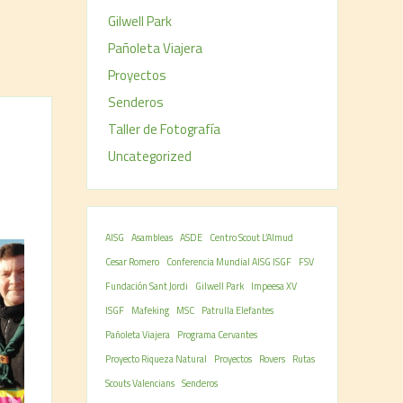
Gilwell Park
Pañoleta Viajera
Proyectos
Senderos
Taller de Fotografía
l
Uncategorized
AISG
Asambleas
ASDE
Centro Scout L’Almud
Cesar Romero
Conferencia Mundial AISG ISGF
FSV
Fundación Sant Jordi
Gilwell Park
Impeesa XV
ISGF
Mafeking
MSC
Patrulla Elefantes
Pañoleta Viajera
Programa Cervantes
Proyecto Riqueza Natural
Proyectos
Rovers
Rutas
Scouts Valencians
Senderos